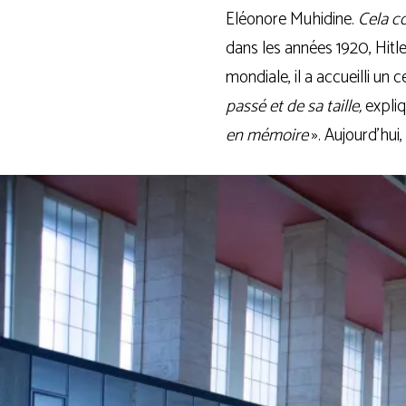
Eléonore Muhidine.
Cela coû
dans les années 1920, Hitle
mon­diale, il a accueilli un c
pas­sé et de sa taille,
expliqu
en mémoire
». Aujourd’hui,