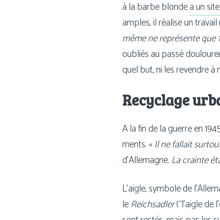
à la barbe blonde
a un sit
amples, il réa­lise un tra­vai
même ne repré­sente que 1
oubliés au pas­sé dou­lou­reux
quel but, ni les revendre à n
Recyclage urb
A la fin de la guerre en 1945,
ments. «
Il ne fal­lait sur­to
d’Allemagne.
La crainte éta
L’aigle, sym­bole de l’Allem
le
Reichsadler
(“l’aigle de 