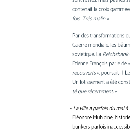
sont res­tés, mais pas les sva
conte­nait la croix gam­mée
fois. Très malin.
»
Par des trans­for­ma­tions o
Guerre mon­diale, les bâti­
sovié­tique. La
Reichsbank
Etienne François parle de 
recou­verts
», poursuit-il. Le
Un lotis­se­ment a été const
té que récem­ment.
»
«
La ville a par­fois du mal à
Eléonore Muhidine, his­to­ri
bun­kers par­fois inac­ces­sib