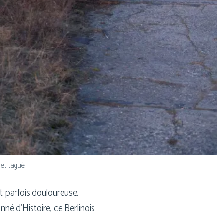
et tagué.
 par­fois dou­lou­reuse.
nné d’Histoire, ce Berlinois