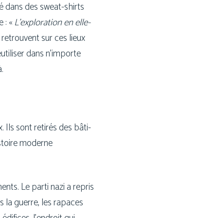
c­té dans des sweat-shirts
e : «
L’exploration en elle-
e retrouvent sur ces lieux
uti­li­ser dans n’im­porte
à.
. Ils sont reti­rés des bâti­
histoire moderne
nts. Le par­ti nazi a repris
s la guerre, les rapaces