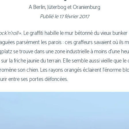
A Berlin, Jüterbog et Oranienburg
Publié le 17 février 2017
ck’n’­roll
». Le graf­fi­ti habille le mur béton­né du vieux bun­ke
uées par­sèment les parois : ces graf­feurs savaient où ils me
ugplatz se trouve dans une zone indus­trielle à moins d’une heu
ur la friche jau­nie du ter­rain. Elle semble aus­si vieille que le
 pro­mène son chien. Les rayons oran­gés éclairent l’énorme blo
ou­rir entre ses portes défoncées.