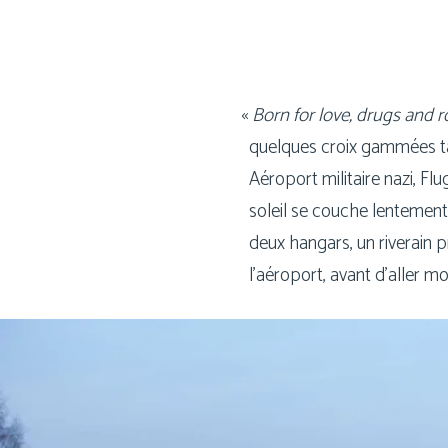
«
Born for love, drugs and ro
quelques croix gam­mées tag
Aéroport mili­taire nazi, Fl
soleil se couche len­te­ment s
deux han­gars, un rive­rain
l’aéroport, avant d’aller m