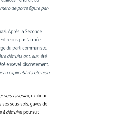
édi­fices, l’endroit qui
umé­ro de porte figure par­
é nazi. Après la Seconde
ment repris par l’armée
ge du par­ti com­mu­niste.
tre détruits ont, eux, été
té ense­ve­li dis­crè­te­ment.
au expli­ca­tif n’a été ajou­
r vers l’avenir
», explique
ans ses sous-sols, gavés de
e à détruire
, pour­suit