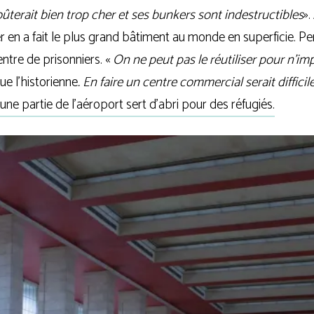
­te­rait bien trop cher et ses bun­kers sont indes­truc­tibles
».
r en a fait le plus grand bâti­ment au monde en super­fi­cie.
entre de pri­son­niers. «
On ne peut pas le réuti­li­ser pour n’i
e l’his­to­rienne
. En faire un centre com­mer­cial serait dif­fi­ci
une par­tie de l’aéroport sert d’abri pour des réfugiés.