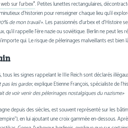
e web sur l’urbex*
. Petites lunettes rec­tan­gu­laires, décon­tra
l minu­tieux d’historien pour ren­sei­gner chaque lieu qu’il explor
0% de mon tra­vail
». Les pas­sion­nés d’ur­bex et d’Histoire s
, qu’il rap­pelle l’ère nazie ou sovié­tique. Berlin ne peut les ré
’im­porte qui. Le risque de pèle­ri­nages mal­veillants est bien l
ain
 tous les signes rap­pe­lant le IIIe Reich sont décla­rés illé­gaux
ut pas les gar­der
, explique Etienne François, spé­cia­liste de l’
it de voir venir des pèle­ri­nages nos­tal­giques du nazisme.
»
agne depuis des siècles, est sou­vent repré­sen­té sur les bâti­me
l’empire”), en lui ajou­tant une croix gam­mée en-dessous. Aprè