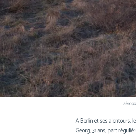
L’aéropo
A Berlin et ses alen­tours, l
Georg, 31 ans, part régu­liè