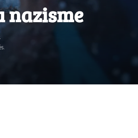
du nazisme
s
és.