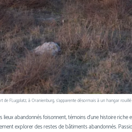
rt de FLugplatz, à Oranienburg, s’ap­pa­rente désor­mais à un han­gar rouillé 
es lieux aban­don­nés foi­sonnent, témoins d’une his­toire riche et
­re­ment explo­rer des restes de bâti­ments aban­don­nés. Passio