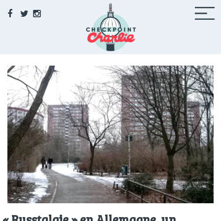
Facebook
Twitter
Instagram
Checkpoint Charlie
Le média de la 71 à Berlin
«
Russtalgie » en Allemagne, un