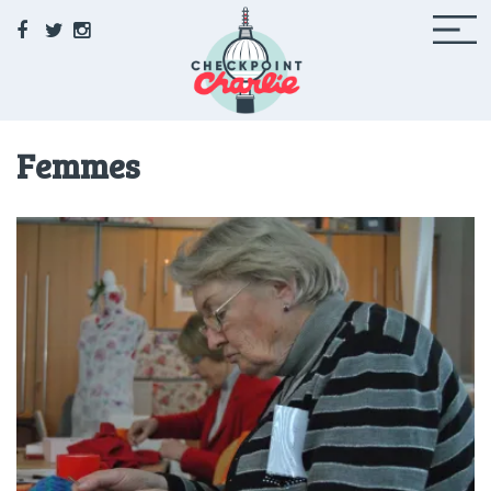
Facebook
Twitter
Instagram
Checkpoint Charlie
Femmes
Le média de la 71 à Berlin