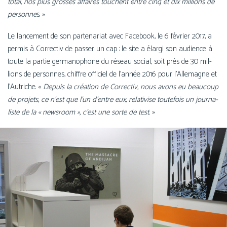
total, nos plus grosses affaires touchent entre cinq et dix mil­lions de
per­sonne
s. »
Le lan­ce­ment de son par­te­na­riat avec Facebook, le 6 février 2017, a
per­mis à Correctiv de pas­ser un cap : le site a élar­gi son audience à
toute la par­tie ger­ma­no­phone du réseau social, soit près de 30 mil­
lions de per­sonnes, chiffre offi­ciel de l’année 2016 pour l’Allemagne et
l’Autriche. «
Depuis la créa­tion de Correctiv, nous avons eu beau­coup
de pro­jets, ce n’est que l’un d’entre eux, rela­ti­vise tou­te­fois un jour­na­
liste de la « news­room », c’est une sorte de test.
»