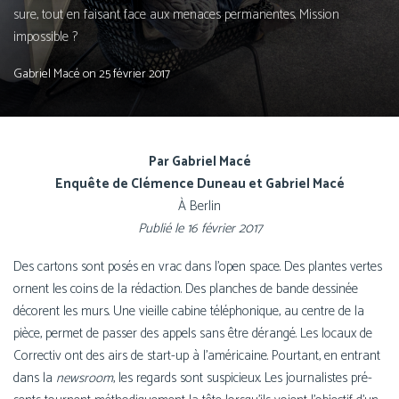
sure, tout en fai­sant face aux menaces per­ma­nentes. Mission
impossible ?
Gabriel Macé
on
25 février 2017
Par Gabriel Macé
Enquête de Clémence Duneau et Gabriel Macé
À Berlin
Publié le 16 février 2017
Des car­tons sont posés en vrac dans l’open space. Des plantes vertes
ornent les coins de la rédac­tion. Des planches de bande des­si­née
décorent les murs. Une vieille cabine télé­pho­nique, au centre de la
pièce, per­met de pas­ser des appels sans être déran­gé. Les locaux de
Correctiv ont des airs de start-up à l’américaine. Pourtant, en entrant
dans la
news­room
, les regards sont sus­pi­cieux. Les jour­na­listes pré­