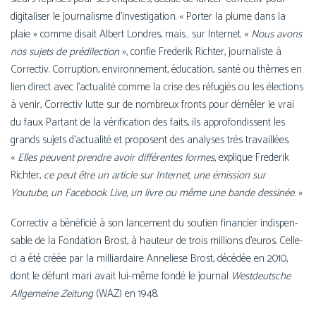
digi­ta­li­ser le jour­na­lisme d’in­ves­ti­ga­tion. « Porter la plume dans la
plaie » comme disait Albert Londres, mais… sur Internet. «
Nous avons
nos sujets de pré­di­lec­tion
», confie Frederik Richter, jour­na­liste à
Correctiv. Corruption, envi­ron­ne­ment, édu­ca­tion, san­té ou thèmes en
lien direct avec l’actualité comme la crise des réfu­giés ou les élec­tions
à venir, Correctiv lutte sur de nom­breux fronts pour démê­ler le vrai
du faux. Partant de la véri­fi­ca­tion des faits, ils appro­fon­dissent les
grands sujets d’actualité et pro­posent des ana­lyses très tra­vaillées.
«
Elles peuvent prendre avoir dif­fé­rentes formes,
explique Frederik
Richter,
ce peut être un article sur Internet, une émis­sion sur
Youtube, un Facebook Live, un livre ou même une bande des­si­née.
»
Correctiv a béné­fi­cié à son lan­ce­ment du sou­tien finan­cier indis­pen­
sable de la Fondation Brost, à hau­teur de trois mil­lions d’eu­ros. Celle-
ci a été créée par la mil­liar­daire Anneliese Brost, décé­dée en 2010,
dont le défunt mari avait lui-même fon­dé le jour­nal
Westdeutsche
Allgemeine Zeitung
(WAZ) en 1948.