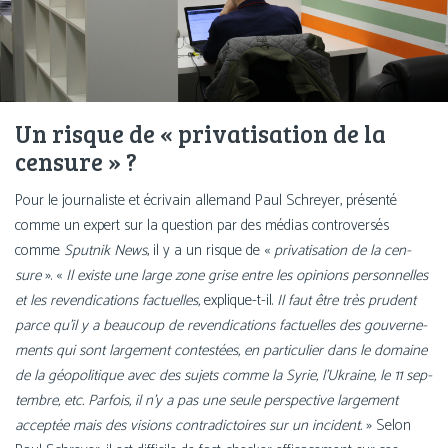
Un risque de « privatisation de la
censure » ?
Pour le jour­na­liste et écri­vain alle­mand Paul Schreyer, pré­sen­té
comme un expert sur la ques­tion par des médias contro­ver­sés
comme
Sputnik News
, il y a un risque de «
pri­va­ti­sa­tion de la cen­
sure
». «
Il existe une large zone grise entre les opi­nions per­son­nelles
et les reven­di­ca­tions fac­tuelles,
explique-t-il.
Il faut être très pru­dent
parce qu’il y a beau­coup de reven­di­ca­tions fac­tuelles des gou­ver­ne­
ments qui sont lar­ge­ment contes­tées, en par­ti­cu­lier dans le domaine
de la géo­po­li­tique avec des sujets comme la Syrie, l’Ukraine, le 11 sep­
tembre, etc. Parfois, il n’y a pas une seule pers­pec­tive lar­ge­ment
accep­tée mais des visions contra­dic­toires sur un inci­dent.
» Selon