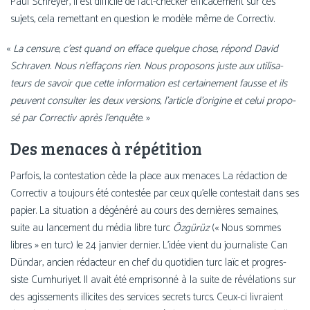
Paul Schreyer, il est dif­fi­cile de fact-checker effi­ca­ce­ment sur ces
sujets, cela remet­tant en ques­tion le modèle même de Correctiv.
«
La cen­sure, c’est quand on efface quelque chose, répond David
Schraven. Nous n’effaçons rien. Nous pro­po­sons juste aux uti­li­sa­
teurs de savoir que cette infor­ma­tion est cer­tai­ne­ment fausse et ils
peuvent consul­ter les deux ver­sions, l’article d’origine et celui pro­po­
sé par Correctiv après l’enquête.
»
Des menaces à répétition
Parfois, la contes­ta­tion cède la place aux menaces. La rédac­tion de
Correctiv a tou­jours été contes­tée par ceux qu’elle contes­tait dans ses
papier. La situa­tion a dégé­né­ré au cours des der­nières semaines,
suite au lan­ce­ment du média libre turc
Özgürüz
(« Nous sommes
libres » en turc) le 24 jan­vier der­nier. L’idée vient du jour­na­liste Can
Dündar, ancien rédac­teur en chef du quo­ti­dien turc laïc et pro­gres­
siste Cumhuriyet. Il avait été empri­son­né à la suite de révé­la­tions sur
des agis­se­ments illi­cites des ser­vices secrets turcs. Ceux-ci livraient