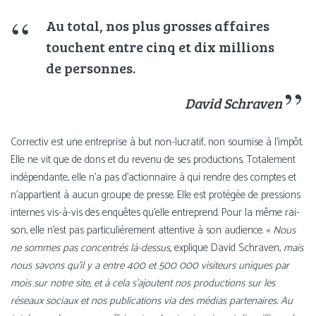
Au total, nos plus grosses affaires
touchent entre cinq et dix mil­lions
de personnes.
David Schraven
Correctiv est une entre­prise à but non-lucratif, non sou­mise à l’im­pôt.
Elle ne vit que de dons et du reve­nu de ses pro­duc­tions. Totalement
indé­pen­dante, elle n’a pas d’ac­tion­naire à qui rendre des comptes et
n’ap­par­tient à aucun groupe de presse. Elle est pro­té­gée de pres­sions
internes vis-à-vis des enquêtes qu’elle entre­prend. Pour la même rai­
son, elle n’est pas par­ti­cu­liè­re­ment atten­tive à son audience. «
Nous
ne sommes pas concen­trés là-dessus,
explique David Schraven,
mais
nous savons qu’il y a entre 400 et 500 000 visi­teurs uniques par
mois sur notre site, et à cela s’ajoutent nos pro­duc­tions sur les
réseaux sociaux et nos publi­ca­tions via des médias par­te­naires. Au