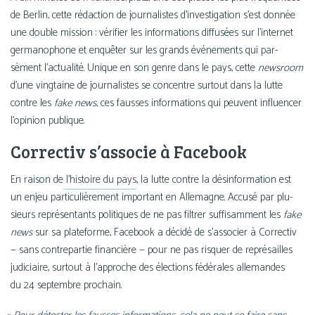
de Berlin, cette rédac­tion de jour­na­listes d’investigation s’est don­née
une double mis­sion : véri­fier les infor­ma­tions dif­fu­sées sur l’internet
ger­ma­no­phone et enquê­ter sur les grands évé­ne­ments qui par­
sèment l’actualité. Unique en son genre dans le pays, cette
news­room
d’une ving­taine de jour­na­listes se concentre sur­tout dans la lutte
contre les
fake news
, ces fausses infor­ma­tions qui peuvent influen­cer
l’opinion publique.
Correctiv s’associe à Facebook
En rai­son de
l’his­toire du pays
, la lutte contre la dés­in­for­ma­tion est
un enjeu par­ti­cu­liè­re­ment impor­tant en Allemagne. Accusé par plu­
sieurs repré­sen­tants poli­tiques de ne pas fil­trer suf­fi­sam­ment les
fake
news
sur sa pla­te­forme, Facebook a déci­dé de s’associer à Correctiv
— sans contre­par­tie finan­cière — pour ne pas ris­quer de repré­sailles
judi­ciaire, sur­tout à l’approche des élec­tions fédé­rales alle­mandes
du 24 sep­tembre prochain.