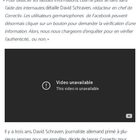
«
Pour détec­ter les fausses infor­ma­tions, cela ne peut se faire sans
l’aide des inter­nautes
, détaille David Schraven,
rédac­teur en chef de
Correctiv. Les uti­li­sa­teurs ger­ma­no­phones de Facebook peuvent
désor­mais cli­quer sur un bou­ton pour deman­der la véri­fi­ca­tion d’une
infor­ma­tion. Alors, nous nous char­geons d’enquêter pour en véri­fier
l’authenticité… ou non.
»
Il y a trois ans, David Schraven, jour­na­liste alle­mand pri­mé à plu­
sieurs reprises pour ses enquêtes, décide de lan­cer Correctiv pour