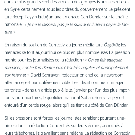
dans le plus grand secret des armes à des groupes isla­mistes rebelles
en Syrie, cer­tai­ne­ment sous les ordres du gou­ver­ne­ment. Le pré­sident
turc Recep Tayyip Erdoğan avait mena­cé Can Dündar sur la chaîne
natio­nale : «
Je ne le lais­se­rai pas, je le sui­vrai et il devra payer la fac­
ture.
»
En rai­son du sou­tien de Correctiv au jeune média turc
Özgürüz
, les
menaces se font aujourd’­hui de plus en plus nom­breuses. La pres­sion
monte pour les jour­na­listes de la rédac­tion : «
On se fait atta­quer,
mena­cer, confie l’un d’entre eux. C’est très régu­lier et prin­ci­pa­le­ment
sur Internet.
» David Schraven, rédac­teur en chef de la news­room
alle­mande, est par­ti­cu­liè­re­ment ciblé. Il est décrit comme « un agent
ter­ro­riste » dans un article publié le 25 jan­vier par l’un des plus impor­
tants jour­naux turcs, le quo­ti­dien natio­nal Sabah. Son visage y est
entou­ré d’un cercle rouge, alors qu’il se tient au côté de Can Dündar.
Si les pres­sions sont fortes, les jour­na­listes semblent pour­tant una­
nimes dans la rédac­tion. Concentrés sur leurs écrans, accro­chés à
leurs télé­phones, ils tra­vaillent sans relâche. La rédac­tion de Correctiv