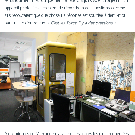
sents tournent métho­di­que­ment la tête lors­qu’ils voient l’ob­jec­tif d’un
appa­reil pho­to. Peu acceptent de répondre à des ques­tions, comme
s’ils redou­taient quelque chose. La réponse est souf­flée à demi-mot
par un l’un d’entre eux : «
C’est les Turcs. Il y a des pres­sions.
»
À dix minutes de l’Alexanderplatz, une des places les plus fré­quen­tées