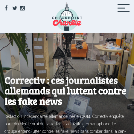
Facebook
Twitter
Instagram
Checkpoint Charlie
Le média de la 71 à Berlin
Correctiv : ces journalistes
allemands qui luttent contre
les fake news
Rédaction indé­pen­dante alle­mande née en 2014, Correctiv enquête
pour déce­ler le vrai du faux dans l’actualité ger­ma­no­phone. Le
groupe entend lut­ter contre les fake news sans tom­ber dans la cen­