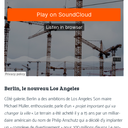
Berlin, le nouveau Los Angeles
Côté gale­rie, Berlin a des ambi­tions de Los Angeles. Son maire
Michael Müller, enthou­siaste, parle d’un «
pro­jet impor­tant qui va
chan­ger la ville
». Le ter­rain a été ache­té il y a 15 ans par un mil­liar­
daire amé­ri­cain du nom de Philip Anschutz qui a déci­dé d’y implan­ter
un « com­plexe de diver­tis­se­ment » pour 200 mil­lions d’eu­ros. Le pro­