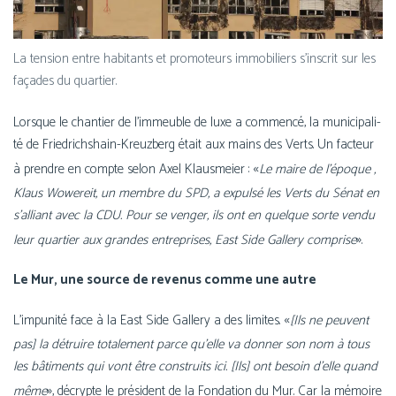
La ten­sion entre habi­tants et pro­mo­teurs immo­bi­liers s’ins­crit sur les
façades du quartier.
Lorsque le chan­tier de l’im­meuble de luxe a com­men­cé, la muni­ci­pa­li­
té de Friedrichshain-Kreuzberg était aux mains des Verts. Un fac­teur
«
à prendre en compte selon Axel Klausmeier :
Le maire de l’é­poque ,
Klaus Wowereit, un membre du SPD, a expul­sé les Verts du Sénat en
s’al­liant avec la CDU. Pour se ven­ger, ils ont en quelque sorte ven­du
»
leur quar­tier aux grandes entre­prises, East Side Gallery com­prise
.
Le Mur, une source de reve­nus comme une autre
«
L’impunité face à la East Side Gallery a des limites.
[Ils ne peuvent
pas] la détruire tota­le­ment parce qu’elle va don­ner son nom à tous
les bâti­ments qui vont être construits ici. [Ils] ont besoin d’elle quand
»
même
, décrypte le pré­sident de la Fondation du Mur. Car la mémoire