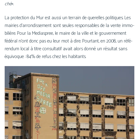
»
ché
.
La pro­tec­tion du Mur est aus­si un ter­rain de que­relles poli­tiques. Les
mai­ries d’ar­ron­dis­se­ment sont seules res­pon­sables de la vente immo­
bi­lière. Pour la Mediaspree, le maire de la ville et le gou­ver­ne­ment
fédé­ral n’ont donc pas eu leur mot à dire. Pourtant, en 2008, un réfé­
ren­dum local à titre consul­ta­tif avait alors don­né un résul­tat sans
équi­voque : 84% de refus chez les habitants.