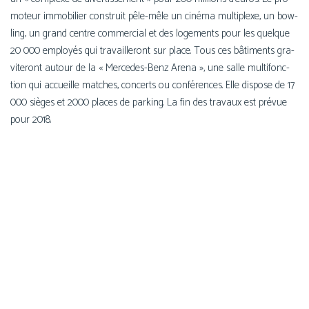
mo­teur immo­bi­lier construit pêle-mêle un ciné­ma mul­ti­plexe, un bow­
ling, un grand centre com­mer­cial et des loge­ments pour les quelque
20 000 employés qui tra­vaille­ront sur place. Tous ces bâti­ments gra­
vi­te­ront autour de la « Mercedes-Benz Arena », une salle mul­ti­fonc­
tion qui accueille matches, concerts ou confé­rences. Elle dis­pose de 17
000 sièges et 2000 places de par­king. La fin des tra­vaux est pré­vue
pour 2018.