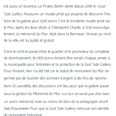
«
est aus­si un busi­ness. Le Pirates Berlin abrite depuis 2016 le
East
»
Side Gallery Museum
, un musée pri­vé qui pro­pose de décou­vrir l’his­
toire de la gale­rie pour 12.50 euros. C’est le troi­sième musée pri­vé sur
le Mur, après les deux situés à Checkpoint Charlie, à 12.50 euros éga­
le­ment. Le mémo­rial du Mur, situé dans la Bernauer Strasse au nord
de la ville, est lui public et gratuit.
Dans le contrat pas­sé entre le quar­tier et le pro­mo­teur du com­plexe
de diver­tis­se­ment, 50 000 euros doivent être ver­sés chaque année à
la muni­ci­pa­li­té pour l’en­tre­tien et la pro­tec­tion de la East Side Gallery.
Pour l’ins­tant, rien n’a été fait car le sta­tut de monu­ment du Mur ne
«
per­met pas de tou­cher des sommes d’argent à des fins de
pro­mo­
»
tion
. En paral­lèle, des dis­cus­sions ont lieu pour que la gale­rie passe
«
sous la ges­tion du Mémorial du Mur.
Le but ne serait pas d’en faire
»
un autre mémo­rial, mais au moins de faire de la péda­go­gie
, sou­rit
Axel Klausmeier. Pour que la East Side Gallery retrouve son iden­ti­té
de monu­ment historique.