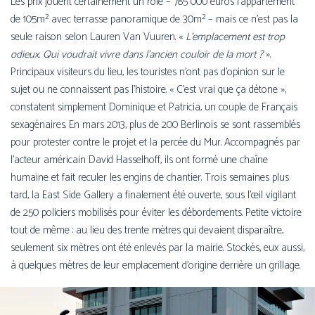
Les prix jouent cer­tai­ne­ment un rôle – 785 000 euros l’ap­par­te­ment
de 105m² avec ter­rasse pano­ra­mique de 30m² – mais ce n’est pas la
seule rai­son selon Lauren Van Vuuren. «
L’emplacement est trop
odieux. Qui vou­drait vivre dans l’an­cien cou­loir de la mort ?
».
Principaux visi­teurs du lieu, les tou­ristes n’ont pas d’o­pi­nion sur le
sujet ou ne connaissent pas l’his­toire. « C’est vrai que ça détone »,
constatent sim­ple­ment Dominique et Patricia, un couple de Français
sexa­gé­naires. En mars 2013, plus de 200 Berlinois se sont ras­sem­blés
pour pro­tes­ter contre le pro­jet et la per­cée du Mur. Accompagnés par
l’ac­teur amé­ri­cain David Hasselhoff, ils ont for­mé une chaîne
humaine et fait recu­ler les engins de chan­tier. Trois semaines plus
tard, la East Side Gallery a fina­le­ment été ouverte, sous l’œil vigi­lant
de 250 poli­ciers mobi­li­sés pour évi­ter les débor­de­ments. Petite vic­toire
tout de même : au lieu des trente mètres qui devaient dis­pa­raître,
seule­ment six mètres ont été enle­vés par la mai­rie. Stockés, eux aus­si,
à quelques mètres de leur empla­ce­ment d’o­ri­gine der­rière un grillage.