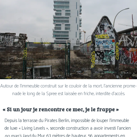
Autour de l’im­meuble construit sur le cou­loir de la mort, l’an­cienne pro­me­
nade le long de la Spree est lais­sée en friche, inter­dite d’accès.
«
Si un jour je rencontre ce mec, je le frappe »
Depuis la ter­rasse du Pirates Berlin, impos­sible de lou­per l’im­meuble
de luxe « Living Levels », seconde construc­tion a avoir inves­ti l’an­cien
no man’s land
du Mur. 63 mètres de hau­teur, 56 appar­te­ments en