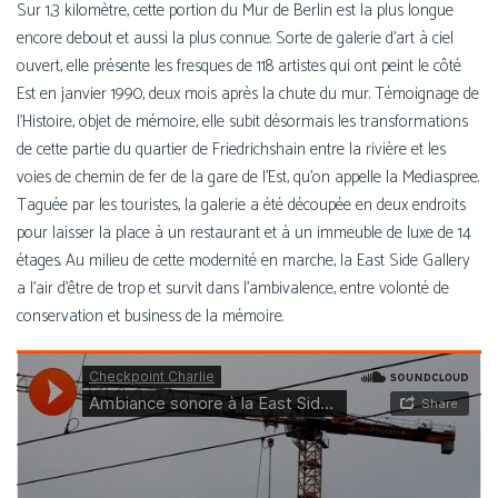
Sur 1,3 kilo­mètre, cette por­tion du Mur de Berlin est la plus longue
encore debout et aus­si la plus connue. Sorte de gale­rie d’art à ciel
ouvert, elle pré­sente les fresques de 118 artistes qui ont peint le côté
Est en jan­vier 1990, deux mois après la chute du mur. Témoignage de
l’Histoire, objet de mémoire, elle subit désor­mais les trans­for­ma­tions
de cette par­tie du quar­tier de Friedrichshain entre la rivière et les
voies de che­min de fer de la gare de l’Est, qu’on appelle la Mediaspree.
Taguée par les tou­ristes, la gale­rie a été décou­pée en deux endroits
pour lais­ser la place à un res­tau­rant et à un immeuble de luxe de 14
étages. Au milieu de cette moder­ni­té en marche, la East Side Gallery
a l’air d’être de trop et sur­vit dans l’am­bi­va­lence, entre volon­té de
conser­va­tion et busi­ness de la mémoire.