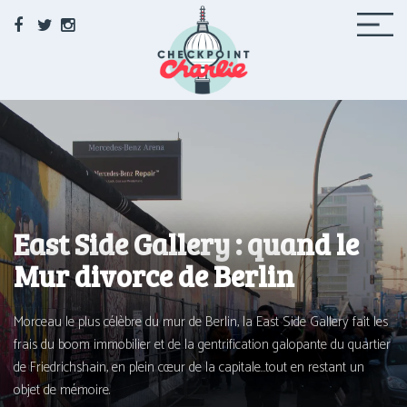
Facebook
Twitter
Instagram
Checkpoint Charlie
Le média de la 71 à Berlin
East Side Gallery : quand le
Mur divorce de Berlin
Morceau le plus célèbre du mur de Berlin, la East Side Gallery fait les
frais du boom immo­bi­lier et de la gen­tri­fi­ca­tion galo­pante du quar­tier
de Friedrichshain, en plein cœur de la capitale…tout en res­tant un
objet de mémoire.