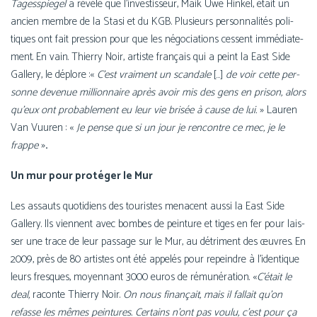
Tagesspiegel
a révé­lé que l’in­ves­tis­seur, Maik Uwe Hinkel, était un
ancien membre de la Stasi et du KGB. Plusieurs per­son­na­li­tés poli­
tiques ont fait pres­sion pour que les négo­cia­tions cessent immé­dia­te­
ment. En vain. Thierry Noir, artiste fran­çais qui a peint la East Side
Gallery, le déplore :«
C’est vrai­ment un scan­dale
[…]
de voir cette per­
sonne deve­nue mil­lion­naire après avoir mis des gens en pri­son, alors
qu’eux ont pro­ba­ble­ment eu leur vie bri­sée à cause de lui.
» Lauren
Van Vuuren : «
Je pense que si un jour je ren­contre ce mec, je le
frappe
»
.
Un mur pour pro­té­ger le Mur
Les assauts quo­ti­diens des tou­ristes menacent aus­si la East Side
Gallery. Ils viennent avec bombes de pein­ture et tiges en fer pour lais­
ser une trace de leur pas­sage sur le Mur, au détri­ment des œuvres. En
2009, près de 80 artistes ont été appe­lés pour repeindre à l’i­den­tique
leurs fresques, moyen­nant 3000 euros de rému­né­ra­tion. «
C’était le
deal,
raconte Thierry Noir.
On nous finan­çait, mais il fal­lait qu’on
refasse les mêmes pein­tures. Certains n’ont pas vou­lu, c’est pour ça