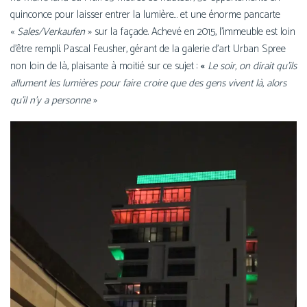
quin­conce pour lais­ser entrer la lumière… et une énorme pan­carte
«
Sales/Verkaufen
» sur la façade. Achevé en 2015, l’im­meuble est loin
d’être rem­pli. Pascal Feusher, gérant de la gale­rie d’art Urban Spree
non loin de là, plai­sante à moi­tié sur ce sujet :
«
Le soir, on dirait qu’ils
allument les lumières pour faire croire que des gens vivent là, alors
qu’il n’y a per­sonne
»