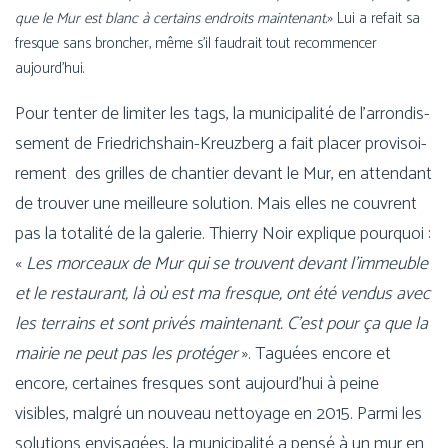
que le Mur est blanc à cer­tains endroits main­te­nant.
» Lui a refait sa
fresque sans bron­cher, même s’il fau­drait tout recom­men­cer
aujourd’hui.
Pour ten­ter de limi­ter les tags, la muni­ci­pa­li­té de l’ar­ron­dis­
se­ment de Friedrichshain-Kreuzberg a fait pla­cer pro­vi­soi­
re­ment des grilles de chan­tier devant le Mur, en atten­dant
de trou­ver une meilleure solu­tion. Mais elles ne couvrent
pas la tota­li­té de la gale­rie. Thierry Noir explique pour­quoi :
«
Les mor­ceaux de Mur qui se trouvent devant l’im­meuble
et le res­tau­rant, là où est ma fresque, ont été ven­dus avec
les ter­rains et sont pri­vés main­te­nant. C’est pour ça que la
mai­rie ne peut pas les pro­té­ger
». Taguées encore et
encore, cer­taines fresques sont aujourd’­hui à peine
visibles, mal­gré un nou­veau net­toyage en 2015. Parmi les
solu­tions envi­sa­gées, la muni­ci­pa­li­té a pen­sé à un mur en