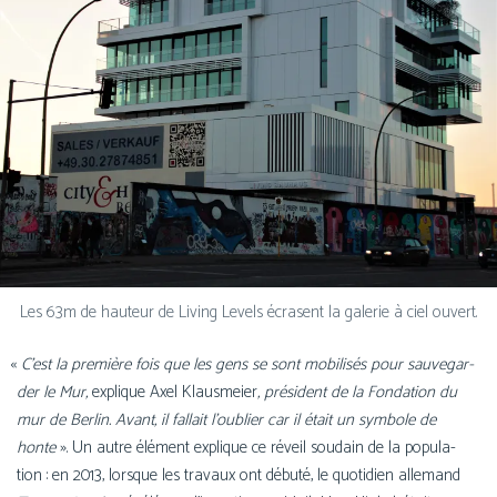
Les 63m de hau­teur de Living Levels écrasent la gale­rie à ciel ouvert.
«
C’est la pre­mière fois que les gens se sont mobi­li­sés pour sau­ve­gar­
der le Mur,
explique Axel Klausmeier
, pré­sident de la Fondation du
mur de Berlin. Avant, il fal­lait l’ou­blier car il était un sym­bole de
honte
». Un autre élé­ment explique ce réveil sou­dain de la popu­la­
tion : en 2013, lorsque les tra­vaux ont débu­té, le quo­ti­dien alle­mand