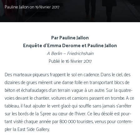
Pauline Jallon
on
19 février 2017
Par Pauline Jallon
Enquête d’Emma Derome et Pauline Jallon
A Berlin — Friedrichshain
Publié le 16 février 2017
Des marteaux-piqueurs frappent le sol en cadence. Dans le ciel, des
dizaines de grues mènent une danse folle en trans­por­tant blocs de
béton et écha­fau­dages d’un ter­rain vague à un autre. Sur la quatre-
voies devant le chan­tier, voi­tures et camions passent en trombe. A ce
tableau, il faut ajou­ter le vent gla­cé qui souffle sans jamais s’ar­rê­ter
sur les bords de la Spree au cœur de l’hi­ver. Ce lieu déso­lé est pour­
tant visi­té chaque année par 800 000 tou­ristes, venus pour contem­
pler la East Side Gallery.