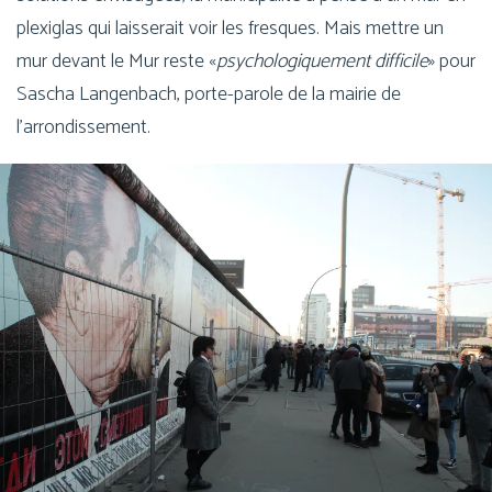
plexi­glas qui lais­se­rait voir les fresques. Mais mettre un
mur devant le Mur reste «
psy­cho­lo­gi­que­ment dif­fi­cile
» pour
Sascha Langenbach, porte-parole de la mai­rie de
l’arrondissement.