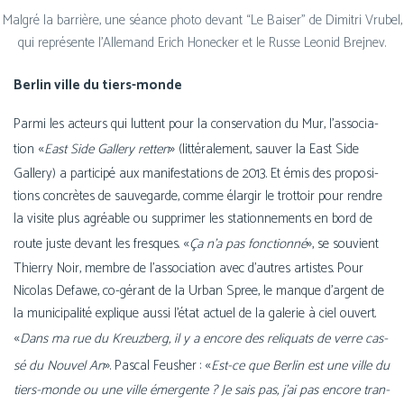
Malgré la bar­rière, une séance pho­to devant “Le Baiser” de Dimitri Vrubel,
qui repré­sente l’Allemand Erich Honecker et le Russe Leonid Brejnev.
Berlin ville du tiers-monde
Parmi les acteurs qui luttent pour la conser­va­tion du Mur, l’as­so­cia­
«
»
tion
East Side Gallery ret­ten
(lit­té­ra­le­ment, sau­ver la East Side
Gallery) a par­ti­ci­pé aux mani­fes­ta­tions de 2013. Et émis des pro­po­si­
tions concrètes de sau­ve­garde, comme élar­gir le trot­toir pour rendre
la visite plus agréable ou sup­pri­mer les sta­tion­ne­ments en bord de
«
»
route juste devant les fresques.
Ça n’a pas fonc­tion­né
, se sou­vient
Thierry Noir, membre de l’as­so­cia­tion avec d’autres artistes. Pour
Nicolas Defawe, co-gérant de la Urban Spree, le manque d’argent de
la muni­ci­pa­li­té explique aus­si l’é­tat actuel de la gale­rie à ciel ouvert.
«
Dans ma rue du Kreuzberg, il y a encore des reli­quats de verre cas­
»
«
sé du Nouvel An
. Pascal Feusher :
Est-ce que Berlin est une ville du
tiers-monde ou une ville émer­gente ? Je sais pas, j’ai pas encore tran­