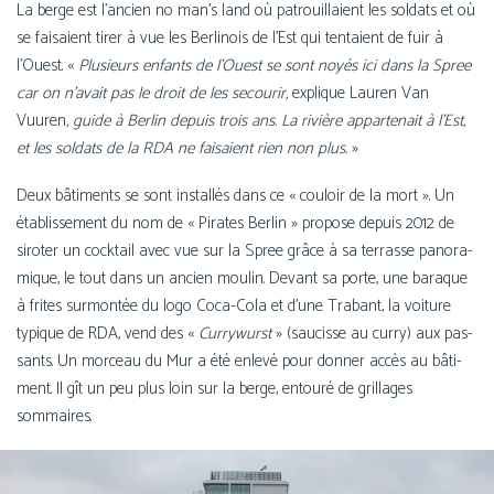
La berge est l’an­cien no man’s land où patrouillaient les sol­dats et où
se fai­saient tirer à vue les Berlinois de l’Est qui ten­taient de fuir à
l’Ouest. «
Plusieurs enfants de l’Ouest se sont noyés ici dans la Spree
car on n’a­vait pas le droit de les secou­rir,
explique Lauren Van
Vuuren
, guide à Berlin depuis trois ans. La rivière appar­te­nait à l’Est,
et les sol­dats de la RDA ne fai­saient rien non plus.
»
Deux bâti­ments se sont ins­tal­lés dans ce « cou­loir de la mort ». Un
éta­blis­se­ment du nom de « Pirates Berlin » pro­pose depuis 2012 de
siro­ter un cock­tail avec vue sur la Spree grâce à sa ter­rasse pano­ra­
mique, le tout dans un ancien mou­lin. Devant sa porte, une baraque
à frites sur­mon­tée du logo Coca-Cola et d’une Trabant, la voi­ture
typique de RDA, vend des «
Currywurst
» (sau­cisse au cur­ry) aux pas­
sants. Un mor­ceau du Mur a été enle­vé pour don­ner accès au bâti­
ment. Il gît un peu plus loin sur la berge, entou­ré de grillages
sommaires.