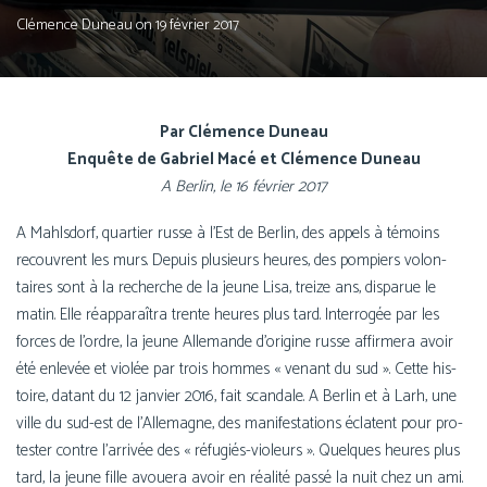
Clémence Duneau
on
19 février 2017
Par Clémence Duneau
Enquête de Gabriel Macé et Clémence Duneau
A Berlin, le 16 février 2017
A Mahlsdorf, quar­tier russe à l’Est de Berlin, des appels à témoins
recouvrent les murs. Depuis plu­sieurs heures, des pom­piers volon­
taires sont à la recherche de la jeune Lisa, treize ans, dis­pa­rue le
matin. Elle réap­pa­raî­tra trente heures plus tard. Interrogée par les
forces de l’ordre, la jeune Allemande d’origine russe affir­me­ra avoir
été enle­vée et vio­lée par trois hommes « venant du sud ». Cette his­
toire, datant du 12 jan­vier 2016, fait scan­dale. A Berlin et à Larh, une
ville du sud-est de l’Allemagne, des mani­fes­ta­tions éclatent pour pro­
tes­ter contre l’arrivée des « réfugiés-violeurs ». Quelques heures plus
tard, la jeune fille avoue­ra avoir en réa­li­té pas­sé la nuit chez un ami.