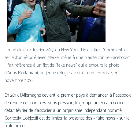
Un article du 4 février 2017, du New York Times titre : “Comment le
sel­fie d’un réfu­gié avec Merkel mène à une plainte contre Facebook”.
Il fait réfé­rence à un flot de “fake news” qui a entou­ré la pho­to
d’Anas Modamani, un jeune réfu­gié asso­cié à un ter­ro­riste, en
novembre 2016.
En 2017, l’Allemagne devient le pre­mier pays à deman­der à Facebook
de rendre des comptes. Sous pres­sion, le groupe amé­ri­cain décide
début février de
s’associer à un orga­nisme indé­pen­dant nom­mé
Correctiv
. L’objectif est de limi­ter la pré­sence des « fake news » sur la
plateforme.