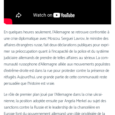
En quelques heures seule­ment, l’Allemagne se retrouve confron­tée à
une crise diplo­ma­tique avec Moscou. Sergueï Lavrov, le ministre des
affaires étran­gères russe, fait deux décla­ra­tions publiques pour expri­
mer sa pré­oc­cu­pa­tion quant à l’in­ca­pa­ci­té de la police et du sys­tème
judi­ciaire alle­mands de prendre de telles affaires au sérieux. La com­
mu­nau­té rus­so­phone d’Allemagne alliée aux mou­ve­ments popu­listes
d’extrême-droite est dans la rue pour pro­tes­ter contre la pré­sence de
réfu­giés. Aujourd’hui, une grande par­tie de cette com­mu­nau­té reste
per­sua­dée que l’histoire est vraie.
Le rôle de pre­mier plan joué par l’Allemagne dans la crise ukrai­
nienne, la posi­tion adop­tée ensuite par Angela Merkel au sujet des
sanc­tions contre la Russie et le lea­der­ship de la chan­ce­lière en
Europe font du gou­ver­ne­ment alle­mand une cible pri­vi­lé­giée de la