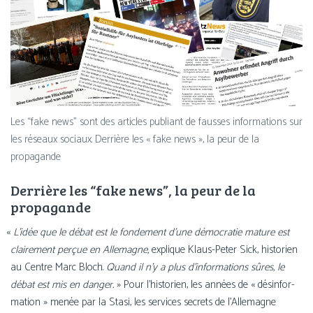
Les “fake news” sont des articles publiant de fausses infor­ma­tions sur
les réseaux sociaux. Derrière les « fake news », la peur de la
propagande
Derrière les “fake news”, la peur de la
propagande
«
L’idée que le débat est le fon­de­ment d’une démo­cra­tie mature est
clai­re­ment per­çue en Allemagne,
explique Klaus-Peter Sick, his­to­rien
au Centre Marc Bloch.
Quand il n’y a plus d’informations sûres, le
débat est mis en dan­ger.
» Pour l’historien, les années de « dés­in­for­
ma­tion » menée par la Stasi, les ser­vices secrets de l’Allemagne