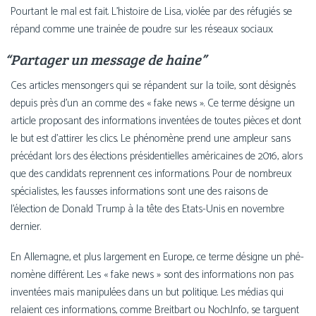
Pourtant le mal est fait. L’histoire de Lisa, vio­lée par des réfu­giés se
répand comme une trai­née de poudre sur les réseaux sociaux.
“
Partager un message de haine”
Ces articles men­son­gers qui se répandent sur la toile, sont dési­gnés
depuis près d’un an comme des « fake news ». Ce terme désigne un
article pro­po­sant des infor­ma­tions inven­tées de toutes pièces et dont
le but est d’attirer les clics. Le phé­no­mène prend une ampleur sans
pré­cé­dant lors des élec­tions pré­si­den­tielles amé­ri­caines de 2016, alors
que des can­di­dats reprennent ces infor­ma­tions. Pour de nom­breux
spé­cia­listes, les fausses infor­ma­tions sont une des rai­sons de
l’élection de Donald Trump à la tête des Etats-Unis en novembre
dernier.
En Allemagne, et plus lar­ge­ment en Europe, ce terme désigne un phé­
no­mène dif­fé­rent. Les « fake news » sont des infor­ma­tions non pas
inven­tées mais mani­pu­lées dans un but poli­tique. Les médias qui
relaient ces infor­ma­tions, comme Breitbart ou Noch.Info, se targuent