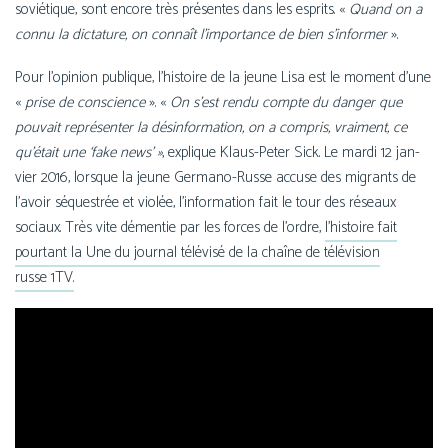
sovié­tique, sont encore très pré­sentes dans les esprits. «
Quand on a
connu la dic­ta­ture, on connaît l’importance de bien s’informer
».
Pour l’opinion publique, l’histoire de la jeune Lisa est le moment d’une
«
prise de conscience
». «
On s’est ren­du compte du dan­ger que
pou­vait repré­sen­ter la dés­in­for­ma­tion, on a com­pris, vrai­ment, ce
qu’était une ‘fake news’ »
, explique Klaus-Peter Sick. Le mar­di 12 jan­
vier 2016, lorsque la jeune Germano-Russe accuse des migrants de
l’avoir séques­trée et vio­lée, l’information fait le tour des réseaux
sociaux. Très vite démen­tie par les forces de l’ordre,
l’histoire fait
pour­tant la Une du jour­nal télé­vi­sé de la chaîne de télé­vi­sion
russe 1TV.