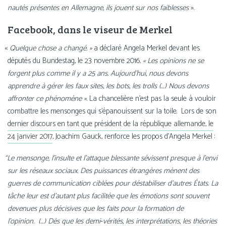
nau­tés pré­sentes en Allemagne, ils jouent sur nos fai­blesses
».
Facebook, dans le viseur de Merkel
«
Quelque chose a chan­gé. »
a décla­ré Angela Merkel devant les
dépu­tés du Bundestag, le 23 novembre 2016.
« Les opi­nions ne se
forgent plus comme il y a 25 ans. Aujourd’hui, nous devons
apprendre à gérer les faux sites, les bots, les trolls (…) Nous devons
affron­ter ce phé­no­mène ».
La chan­ce­lière n’est pas la seule à vou­loir
com­battre les men­songes qui s’é­pa­nouissent sur la toile. Lors de son
der­nier dis­cours en tant que pré­sident de la répu­blique alle­mande, le
24 jan­vier 2017
, Joachim Gauck, ren­force les pro­pos d’Angela Merkel :
“
Le men­songe, l’insulte et l’attaque bles­sante sévissent presque à l’envi
sur les réseaux sociaux. Des puis­sances étran­gères mènent des
guerres de com­mu­ni­ca­tion ciblées pour désta­bi­li­ser d’autres États. La
tâche leur est d’autant plus faci­li­tée que les émo­tions sont sou­vent
deve­nues plus déci­sives que les faits pour la for­ma­tion de
l’opinion.
(…) Dès que les demi‑vérités, les inter­pré­ta­tions, les théo­ries