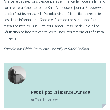
À la veille des élec­tions pré­si­den­tielles en France, le modèle alle­mand
com­mence à s’ex­por­ter outre-Rhin. Alors que le jour­nal
Le Monde
a
lan­cé, début février 2017, le Decodex, visant à iden­ti­fier la cré­di­bi­li­té
des sites d’in­for­ma­tions, Google et Facebook se sont asso­ciés au
réseau de médias First Draft pour lan­cer CrossCheck. Un outil de
véri­fi­ca­tion col­la­bo­ra­tif contre les fausses infor­ma­tions qui débu­te­ra
fin février.
Encadré par Cédric Rouquette, Lise Jolly et David Phillipot
Partager :
Publié par
Clémence Duneau
Tous les articles