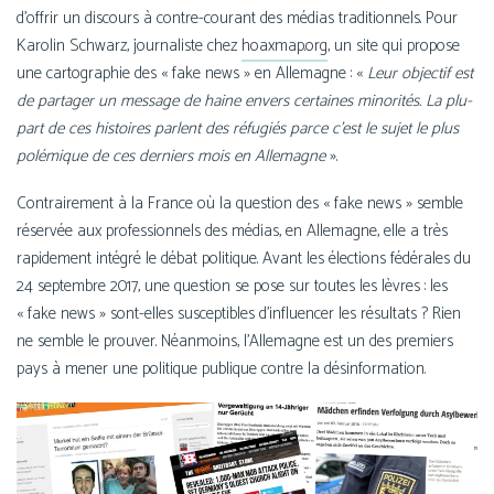
d’offrir un dis­cours à contre-courant des médias tra­di­tion­nels. Pour
Karolin Schwarz, jour­na­liste chez
hoaxmap.org
, un site qui pro­pose
une car­to­gra­phie des « fake news » en Allemagne : «
Leur objec­tif est
de par­ta­ger un mes­sage de haine envers cer­taines mino­ri­tés. La plu­
part de ces his­toires parlent des réfu­giés parce c’est le sujet le plus
polé­mique de ces der­niers mois en Allemagne
».
Contrairement à la France où la ques­tion des « fake news » semble
réser­vée aux pro­fes­sion­nels des médias, en Allemagne, elle a très
rapi­de­ment inté­gré le débat poli­tique. Avant les élec­tions fédé­rales du
24 sep­tembre 2017, une ques­tion se pose sur toutes les lèvres : les
« fake news » sont-elles sus­cep­tibles d’influencer les résul­tats ? Rien
ne semble le prou­ver. Néanmoins, l’Allemagne est un des pre­miers
pays à mener une poli­tique publique contre la désinformation.