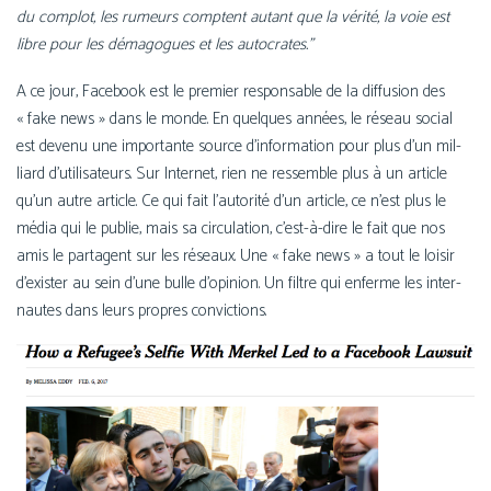
du com­plot, les rumeurs comptent autant que la véri­té, la voie est
libre pour les déma­gogues et les autocrates.”
A ce jour, Facebook est le pre­mier res­pon­sable de la dif­fu­sion des
« fake news » dans le monde. En quelques années, le réseau social
est deve­nu une impor­tante source d’information pour plus d’un mil­
liard d’utilisateurs. Sur Internet, rien ne res­semble plus à un article
qu’un autre article. Ce qui fait l’autorité d’un article, ce n’est plus le
média qui le publie, mais sa cir­cu­la­tion, c’est-à-dire le fait que nos
amis le par­tagent sur les réseaux. Une « fake news » a tout le loi­sir
d’exister au sein d’une bulle d’o­pi­nion. Un filtre qui enferme les inter­
nautes dans leurs propres convictions.