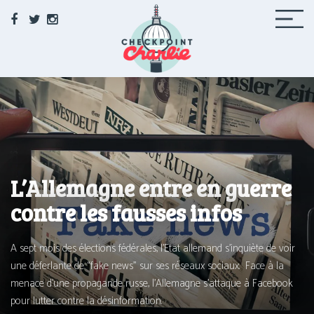
Facebook
Twitter
Instagram
Checkpoint Charlie
Le média de la 71 à Berlin
L’Allemagne entre en guerre
contre les fausses infos
A sept mois des élec­tions fédé­rales, l’Etat alle­mand s’in­quiète de voir
une défer­lante de “fake news” sur ses réseaux sociaux. Face à la
menace d’une pro­pa­gande russe, l’Allemagne s’at­taque à Facebook
pour lut­ter contre la désinformation.