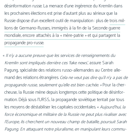
dés­in­for­ma­tion russe. La menace d’une ingé­rence du Kremlin dans
les pro­chaines élec­tions est prise d’autant plus au sérieux que la
Russie dis­pose d’un excellent outil de mani­pu­la­tion : plus de
trois mil­
lions de Germano-Russes, immi­grés à la fin de la Seconde guerre
mon­diale, encore atta­chés à la « mère-patrie » et qui par­tagent la
pro­pa­gande pro-russe
.
«
Il n’y a aucune preuve que les ser­vices de ren­sei­gne­ments du
Kremlin sont impli­qués der­rière ces ‘fake news’,
assure Sarah
Pagung, spé­cia­liste des rela­tions russo-allemandes au Centre alle­
mand des rela­tions étran­gères.
Cela ne veut pas dire qu’il n’y a pas de
pro­pa­gande russe, seule­ment qu’elle est bien cachée. »
Pour la cher­
cheuse, la Russie mène depuis long­temps cette poli­tique de dés­in­for­
ma­tion. Déjà sous l’URSS, la pro­pa­gande sovié­tique ten­tait par tous
les moyens de désta­bi­li­ser les capi­tales occi­den­tales. «
Aujourd’hui, la
force éco­no­mique et mili­taire de la Russie ne peut plus riva­li­ser avec
l’Europe,
ils cherchent un nou­veau champ de bataille, pour­suit Sarah
Pagung. En atta­quant notre plu­ra­lisme, en mani­pu­lant leurs com­mu­