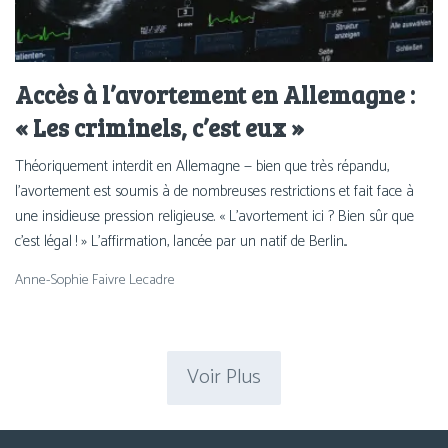
Accès à l’avortement en Allemagne :
« Les criminels, c’est eux »
Théoriquement inter­dit en Allemagne — bien que très répan­du,
l’avortement est sou­mis à de nom­breuses res­tric­tions et fait face à
une insi­dieuse pres­sion religieuse. « L’avortement ici ? Bien sûr que
c’est légal ! » L’affirmation, lan­cée par un natif de Berlin...
Anne-Sophie Faivre Lecadre
Voir Plus