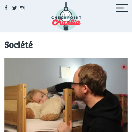
Facebook
Twitter
Instagram
Checkpoint Charlie
Société
Le média de la 71 à Berlin